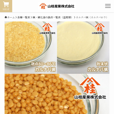
SHOP
ホーム
各種一覧表
蝋・硬化油の融点一覧表（温度順）
カルナバ蝋（カルナバロウ）