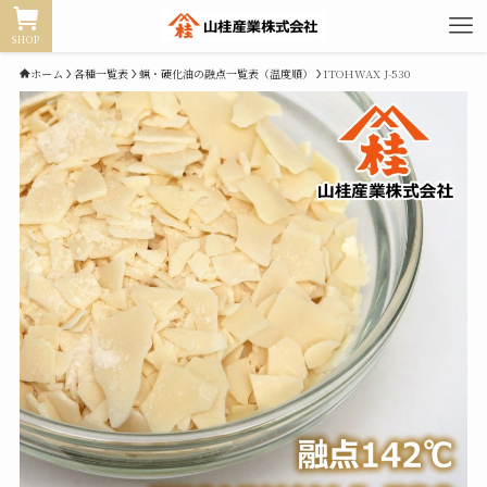
SHOP
ホーム
各種一覧表
蝋・硬化油の融点一覧表（温度順）
ITOHWAX J-530