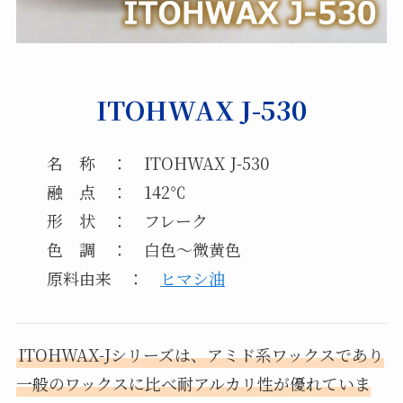
ITOHWAX J-530
名 称 ： ITOHWAX J-530
融 点 ： 142℃
形 状 ： フレーク
色 調 ： 白色～微黄色
原料由来 ：
ヒマシ油
ITOHWAX-Jシリーズは、アミド系ワックスであり
一般のワックスに比べ耐アルカリ性が優れていま