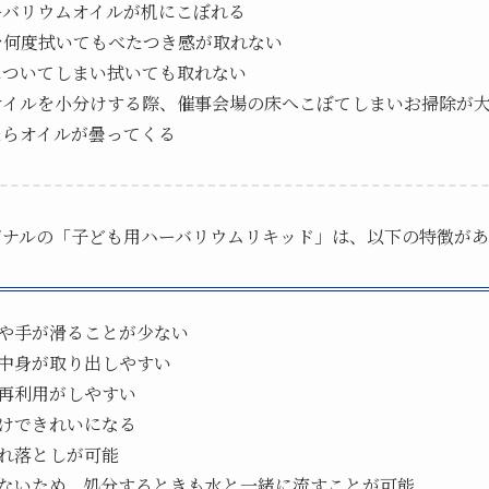
ーバリウムオイルが机にこぼれる
を何度拭いてもべたつき感が取れない
についてしまい拭いても取れない
オイルを小分けする際、催事会場の床へこぼてしまいお掃除が
らオイルが曇ってくる
ジナルの「子ども用ハーバリウムリキッド」は、以下の特徴が
や手が滑ることが少ない
中身が取り出しやすい
再利用がしやすい
けできれいになる
れ落としが可能
ないため、処分するときも水と一緒に流すことが可能