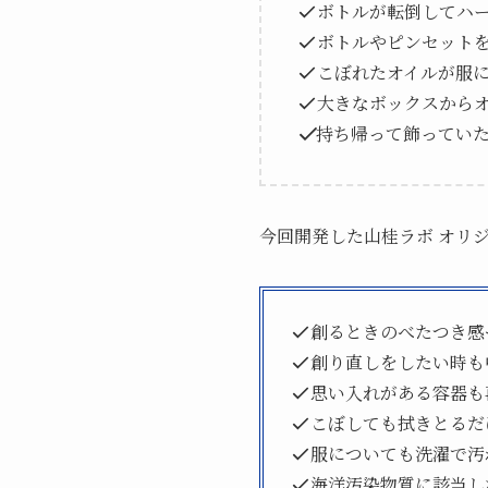
ボトルが転倒してハ
ボトルやピンセット
こぼれたオイルが服
大きなボックスから
持ち帰って飾っていた
今回開発した山桂ラボ オリ
創るときのべたつき感
創り直しをしたい時も
思い入れがある容器も
こぼしても拭きとるだ
服についても洗濯で汚
海洋汚染物質に該当し