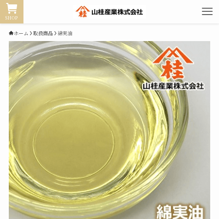
SHOP
ホーム
取扱商品
綿実油