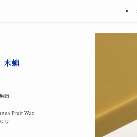
木蝋
果蜡
ea Fruit Wax
ロウ