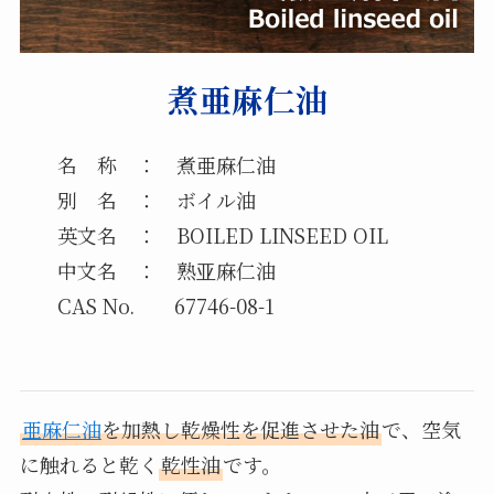
煮亜麻仁油
名 称 ： 煮亜麻仁油
別 名 ： ボイル油
英文名 ： BOILED LINSEED OIL
中文名 ： 熟亚麻仁油
CAS No. 67746-08-1
亜麻仁油
を加熱し乾燥性を促進させた油
で、空気
に触れると乾く
乾性油
です。