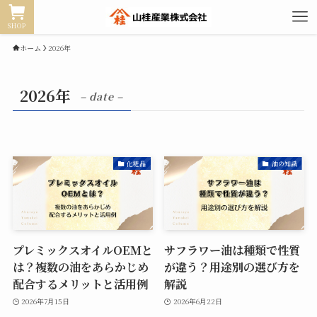
SHOP
ホーム
2026年
2026年
– date –
化粧品
油の知識
プレミックスオイルOEMと
サフラワー油は種類で性質
は？複数の油をあらかじめ
が違う？用途別の選び方を
配合するメリットと活用例
解説
2026年7月15日
2026年6月22日